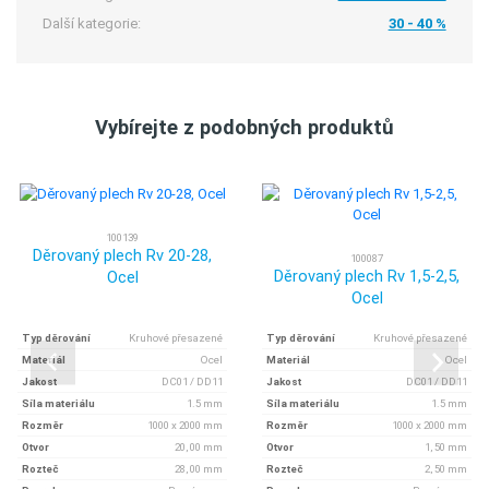
Další kategorie:
30 - 40 %
Vybírejte z podobných produktů
100139
Děrovaný plech Rv 20-28,
100087
Děrovaný plech Rv 1,5-2,5,
Ocel
Ocel
Typ děrování
Kruhové přesazené
Typ děrování
Kruhové přesazené
Materiál
Ocel
Materiál
Ocel
Jakost
DC01 / DD11
Jakost
DC01 / DD11
Síla materiálu
1.5 mm
Síla materiálu
1.5 mm
Rozměr
1000 x 2000 mm
Rozměr
1000 x 2000 mm
Otvor
20, 00 mm
Otvor
1, 50 mm
Rozteč
28, 00 mm
Rozteč
2, 50 mm