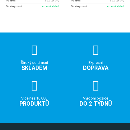
Povrch
Bez úpravy
Povrch
Bez úpravy
Dostupnost
externí sklad
Dostupnost
externí sklad
Široký sortiment
Expresní
SKLADEM
DOPRAVA
Více než 10 000
Výrobní pozice
PRODUKTŮ
DO 2 TÝDNŮ