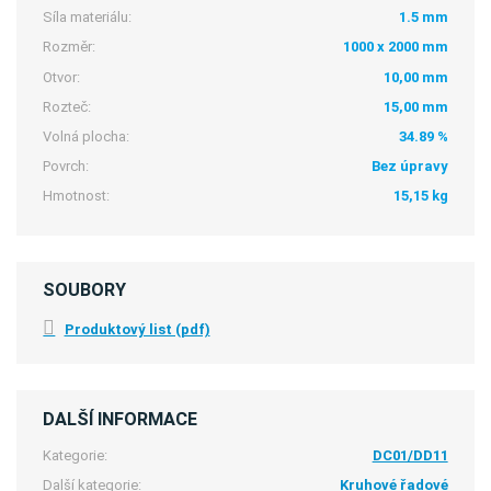
Síla materiálu:
1.5 mm
Rozměr:
1000 x 2000 mm
Otvor:
10,00 mm
Rozteč:
15,00 mm
Volná plocha:
34.89 %
Povrch:
Bez úpravy
Hmotnost:
15,15 kg
SOUBORY
Produktový list (pdf)
DALŠÍ INFORMACE
Kategorie:
DC01/DD11
Další kategorie:
Kruhové řadové