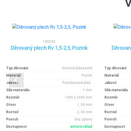
V
100232
Děrovaný plech Rv 1,5-2,5, Pozink
Děrovaný
Typ děrování
Kruhové přesazené
Typ děrování
Materiál
Pozink
Materiál
Jakost
Pozinkované před..
Jakost
Síla materiálu
1 mm
Síla materiálu
Rozměr
1000 x 2000 mm
Rozměr
Otvor
1, 50 mm
Otvor
Rozteč
2, 50 mm
Rozteč
Povrch
Bez úpravy
Povrch
Dostupnost
externí sklad
Dostupnost