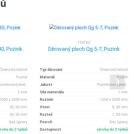
tů
154782
0, Pozink
Děrovaný plech Qg 5-7, Pozink
Čtvercové řadové
Typ děrování
Čtvercové řadové
Pozink
Materiál
Pozink
ozinkované před..
Jakost
Pozinkované před..
2 mm
Síla materiálu
1 mm
1000 x 2000 mm
Rozměr
1250 x 2500 mm
25, 00 mm
Otvor
5, 00 mm
30, 00 mm
Rozteč
7, 00 mm
Bez úpravy
Povrch
Bez úpravy
ýroba do 2 týdnů
Dostupnost
výroba do 2 týdnů