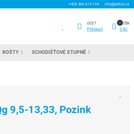
+420 466 614 194
info@perfoo.cz
ÚČET
KOŠÍK
Přihlásit
0 Kč
ROŠTY
SCHODIŠŤOVÉ STUPNĚ
g 9,5-13,33, Pozink