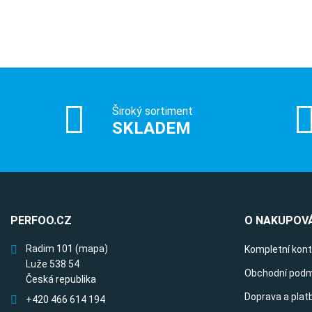
Široký sortiment
SKLADEM
PERFOO.CZ
O NAKUPOVÁ
Radim 101
(mapa)
Kompletní kon
Luže 538 54
Obchodní podm
Česká republika
Doprava a plat
+420 466 614 194