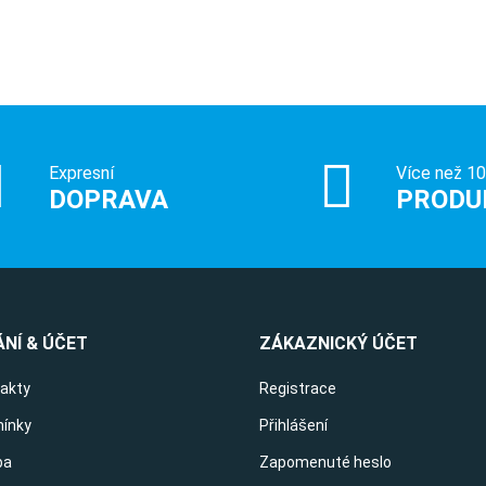
Expresní
Více než 1
DOPRAVA
PRODU
NÍ & ÚČET
ZÁKAZNICKÝ ÚČET
takty
Registrace
ínky
Přihlášení
ba
Zapomenuté heslo