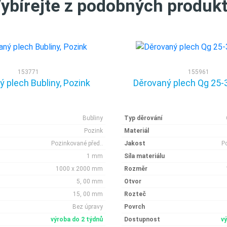
ybírejte z podobných produk
153771
155961
 plech Bubliny, Pozink
Děrovaný plech Qg 25-3
Bubliny
Typ děrování
Pozink
Materiál
Pozinkované před..
Jakost
P
1 mm
Síla materiálu
1000 x 2000 mm
Rozměr
5, 00 mm
Otvor
15, 00 mm
Rozteč
Bez úpravy
Povrch
výroba do 2 týdnů
Dostupnost
v