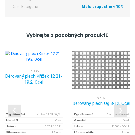
Další kategorie:
Málo propustné < 10%
Vybírejte z podobných produktů
101756
Děrovaný plech Křížek 12,21-
19,2, Ocel
100164
Děrovaný plech Qg 8-12, Ocel
Typ děrování
Křížek 12, 21-19, 2..
Typ děrování
Čtvercové řadové
Materiál
Ocel
Materiál
Ocel
Jakost
DC01 / DD11
Jakost
DC01 / DD11
Síla materiálu
1.5 mm
Síla materiálu
2 mm