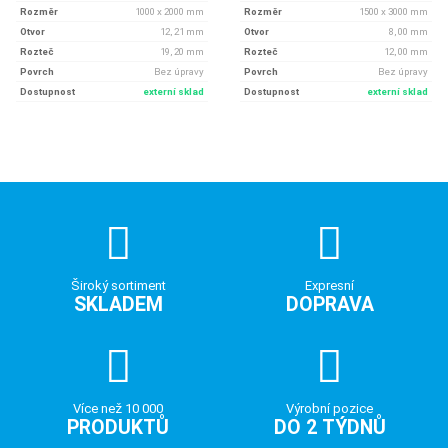
Rozměr
1000 x 2000 mm
Rozměr
1500 x 3000 mm
Otvor
12, 21 mm
Otvor
8, 00 mm
Rozteč
19, 20 mm
Rozteč
12, 00 mm
Povrch
Bez úpravy
Povrch
Bez úpravy
Dostupnost
externí sklad
Dostupnost
externí sklad
Široký sortiment
Expresní
SKLADEM
DOPRAVA
Více než 10 000
Výrobní pozice
PRODUKTŮ
DO 2 TÝDNŮ