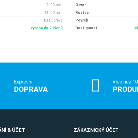
7, 00 mm
Otvor
11, 00 mm
Rozteč
Bez úpravy
Povrch
výroba do 2 týdnů
Dostupnost
v
Expresní
Více než 1
DOPRAVA
PRODU
NÍ & ÚČET
ZÁKAZNICKÝ ÚČET