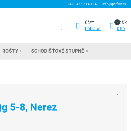
+420 466 614 194
info@perfoo.cz
ÚČET
KOŠÍK
Přihlásit
0 Kč
ROŠTY
SCHODIŠŤOVÉ STUPNĚ
g 5-8, Nerez