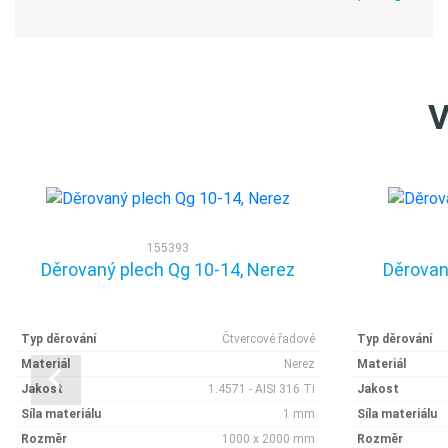
V
155393
Děrovaný plech Qg 10-14, Nerez
Děrovan
Typ děrování
Čtvercové řadové
Typ děrování
Materiál
Nerez
Materiál
Jakost
1.4571 - AISI 316 Ti
Jakost
Síla materiálu
1 mm
Síla materiálu
Rozměr
1000 x 2000 mm
Rozměr