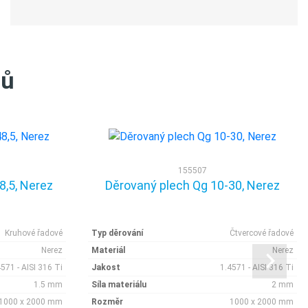
tů
155507
8,5, Nerez
Děrovaný plech Qg 10-30, Nerez
Kruhové řadové
Typ děrování
Čtvercové řadové
Nerez
Materiál
Nerez
4571 - AISI 316 Ti
Jakost
1.4571 - AISI 316 Ti
1.5 mm
Síla materiálu
2 mm
1000 x 2000 mm
Rozměr
1000 x 2000 mm