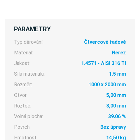
PARAMETRY
Typ děrování:
Čtvercové řadové
Materiál:
Nerez
Jakost:
1.4571 - AISI 316 Ti
Síla materiálu:
1.5 mm
Rozměr:
1000 x 2000 mm
Otvor:
5,00 mm
Rozteč:
8,00 mm
Volná plocha:
39.06 %
Povrch:
Bez úpravy
Hmotnost:
14,50 kg