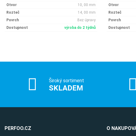
Otvor
10, 00 mm
Otvor
Rozteč
14, 00 mm
Rozteč
Povrch
Bez úpravy
Povrch
Dostupnost
výroba do 2 týdnů
Dostupnost
Široký sortiment
SKLADEM
PERFOO.CZ
O NAKUPOVÁ