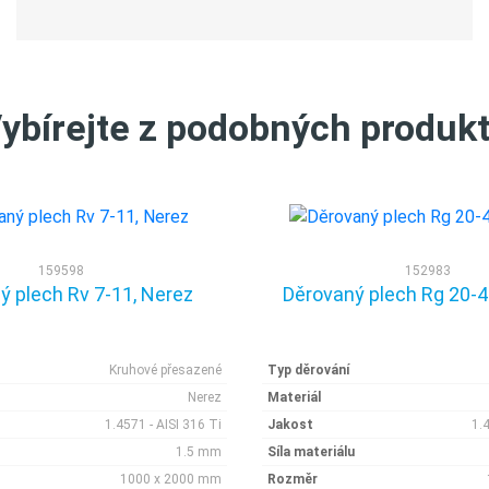
ybírejte z podobných produk
159598
152983
ý plech Rv 7-11, Nerez
Děrovaný plech Rg 20-4
Kruhové přesazené
Typ děrování
Nerez
Materiál
1.4571 - AISI 316 Ti
Jakost
1.
1.5 mm
Síla materiálu
1000 x 2000 mm
Rozměr