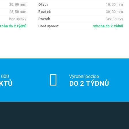
20, 00 mm
Otvor
10, 00 mm
48, 50 mm
Rozteč
30, 00 mm
Bez úpravy
Povrch
Bez úpravy
ýroba do 2 týdnů
Dostupnost
výroba do 2 týdnů
0 000
Výrobní pozice
KTŮ
DO 2 TÝDNŮ