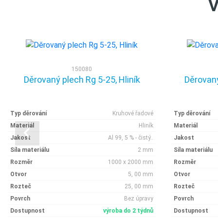
V
150080
Děrovaný plech Rg 5-25, Hliník
Děrovaný
Typ děrování
Kruhové řadové
Typ děrování
Materiál
Hliník
Materiál
Jakost
Al 99, 5 % - čistý..
Jakost
Síla materiálu
2 mm
Síla materiálu
Rozměr
1000 x 2000 mm
Rozměr
Otvor
5, 00 mm
Otvor
Rozteč
25, 00 mm
Rozteč
Povrch
Bez úpravy
Povrch
Dostupnost
výroba do 2 týdnů
Dostupnost