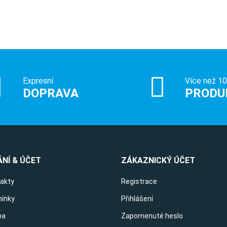
Expresní
Více než 1
DOPRAVA
PRODU
NÍ & ÚČET
ZÁKAZNICKÝ ÚČET
takty
Registrace
ínky
Přihlášení
ba
Zapomenuté heslo