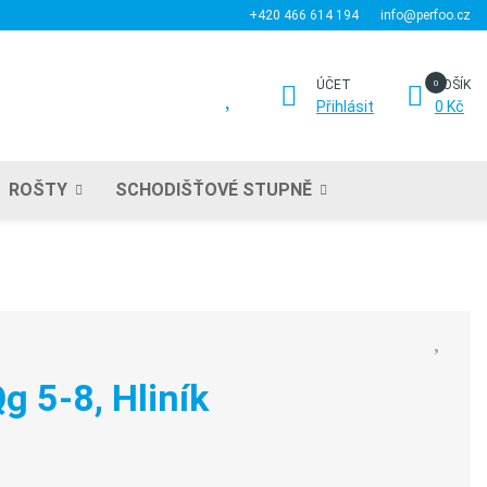
+420 466 614 194
info@perfoo.cz
ÚČET
KOŠÍK
Přihlásit
0 Kč
ROŠTY
SCHODIŠŤOVÉ STUPNĚ
g 5-8, Hliník