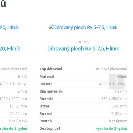
tů
101769
0, Hliník
Děrovaný plech Rv 5-7,5, Hliník
ruhové přesazené
Typ děrování
Kruhové přesazené
Hliník
Materiál
Hliník
Al 99, 5 % - čistý..
Jakost
Al 99, 5 % - čistý..
2 mm
Síla materiálu
1.2 mm
1000 x 2000 mm
Rozměr
1250 x 2500 mm
16, 00 mm
Otvor
5, 00 mm
20, 00 mm
Rozteč
7, 50 mm
Bez úpravy
Povrch
Bez úpravy
ýroba do 2 týdnů
Dostupnost
výroba do 2 týdnů