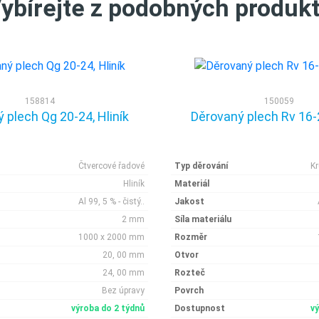
ybírejte z podobných produk
158814
150059
 plech Qg 20-24, Hliník
Děrovaný plech Rv 16-2
Čtvercové řadové
Typ děrování
K
Hliník
Materiál
Al 99, 5 % - čistý..
Jakost
2 mm
Síla materiálu
1000 x 2000 mm
Rozměr
20, 00 mm
Otvor
24, 00 mm
Rozteč
Bez úpravy
Povrch
výroba do 2 týdnů
Dostupnost
v