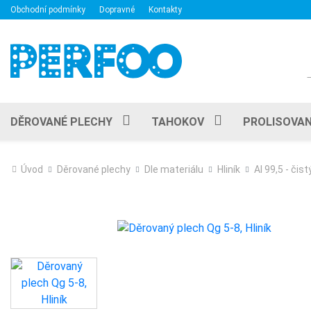
Obchodní podmínky
Dopravné
Kontakty
DĚROVANÉ PLECHY
TAHOKOV
PROLISOVAN
Úvod
Děrované plechy
Dle materiálu
Hliník
Al 99,5 - čistý