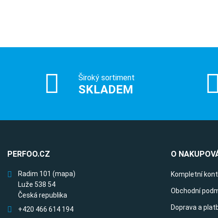
Široký sortiment
SKLADEM
PERFOO.CZ
O NAKUPOVÁ
Radim 101
(mapa)
Kompletní kon
Luže 538 54
Obchodní podm
Česká republika
Doprava a plat
+420 466 614 194