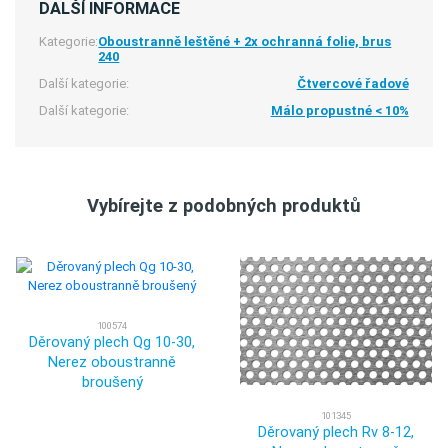
DALŠÍ INFORMACE
Kategorie:
Oboustranně leštěné + 2x ochranná folie, brus
240
Další kategorie:
Čtvercové řadové
Další kategorie:
Málo propustné < 10%
Vybírejte z podobných produktů
100574
Děrovaný plech Qg 10-30,
Nerez oboustranně
broušený
101345
Děrovaný plech Rv 8-12,