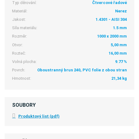
Typ děrování:
Čtvercové řadové
Materiál:
Nerez
Jakost:
1.4301 - AISI 304
Síla materiálu:
1.5 mm
Rozměr:
1000 x 2000 mm
Otvor:
5,00 mm
Rozteč:
16,00 mm
Volná plocha:
9.77 %
Povrch:
Oboustranný brus 240, PVC folie z obou stran
Hmotnost:
21,34 kg
SOUBORY
Produktový list (pdf)