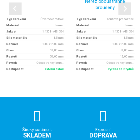
Nerez oboustranně
broušený
Typ děrování
Čtvercové řadové
Typ děrování
Kruhové přesazené
Materiál
Nerez
Materiál
Nerez
Jakost
1.4301 - AISI 304
Jakost
1.4301 - AISI 304
Síla materiálu
1.5 mm
Síla materiálu
1.5 mm
Rozměr
1000 x 2000 mm
Rozměr
1000 x 2000 mm
Otvor
10, 00 mm
Otvor
8, 00 mm
Rozteč
30, 00 mm
Rozteč
12, 00 mm
Povrch
Oboustranný brus..
Povrch
Oboustranný brus..
Dostupnost
externí sklad
Dostupnost
výroba do 2 týdnů
Široký sortiment
Expresní
SKLADEM
DOPRAVA