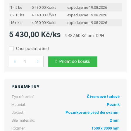
1 - 5 ks
5 430,00 Kč/ks
expedujeme 19.08.2026
6 - 15 ks
4 140,00 Kč/ks
expedujeme 19.08.2026
16+ ks
4 030,00 Kč/ks
expedujeme 19.08.2026
5 430,00 Kč/ks
4 487,60 Kč bez DPH
Chci poslat atest
Přidat do košíku
Počet
PARAMETRY
Typ děrování:
Čtvercové řadové
Materiál:
Pozink
Jakost:
Pozinkované před děrováním
Síla materiálu:
2 mm
Rozměr:
1500 x 3000 mm