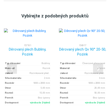
Vybírejte z podobných produktů
157101
156917
Děrovaný plech Bubliny,
Děrovaný plech Qv 90° 20-50,
Pozink
Pozink
Typ děrování
Bubliny
Typ děrování
Čtvercové přesazené
Materiál
Pozink
Materiál
Pozink
Jakost
Pozinkované před..
Jakost
Pozinkované před..
Síla materiálu
2 mm
Síla materiálu
3 mm
Rozměr
1000 x 2000 mm
Rozměr
1000 x 2000 mm
Otvor
5, 00 mm
Otvor
20, 00 mm
Rozteč
15, 00 mm
Rozteč
50, 00 mm
Povrch
Bez úpravy
Povrch
Bez úpravy
Dostupnost
výroba do 2 týdnů
Dostupnost
výroba do 2 týdnů