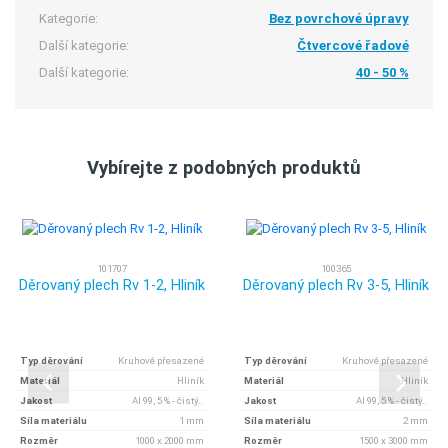
Kategorie:
Bez povrchové úpravy
Další kategorie:
Čtvercové řadové
Další kategorie:
40 - 50 %
Vybírejte z podobných produktů
101707
100365
Děrovaný plech Rv 1-2, Hliník
Děrovaný plech Rv 3-5, Hliník
Typ děrování
Kruhové přesazené
Typ děrování
Kruhové přesazené
Materiál
Hliník
Materiál
Hliník
Jakost
Al 99, 5 % - čistý..
Jakost
Al 99, 5 % - čistý..
Síla materiálu
1 mm
Síla materiálu
2 mm
Rozměr
1000 x 2000 mm
Rozměr
1500 x 3000 mm