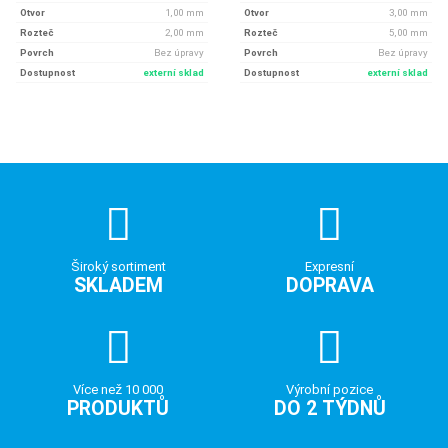
Otvor
1, 00 mm
Otvor
3, 00 mm
Rozteč
2, 00 mm
Rozteč
5, 00 mm
Povrch
Bez úpravy
Povrch
Bez úpravy
Dostupnost
externí sklad
Dostupnost
externí sklad
Široký sortiment
Expresní
SKLADEM
DOPRAVA
Více než 10 000
Výrobní pozice
PRODUKTŮ
DO 2 TÝDNŮ