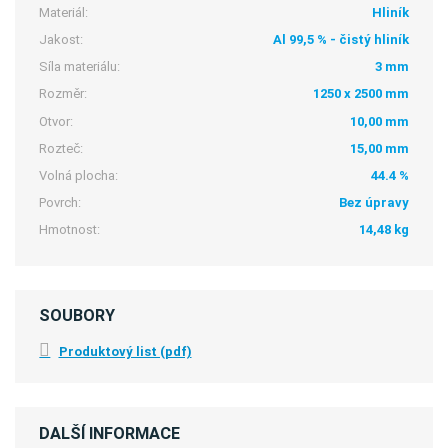
Materiál:
Hliník
Jakost:
Al 99,5 % - čistý hliník
Síla materiálu:
3 mm
Rozměr:
1250 x 2500 mm
Otvor:
10,00 mm
Rozteč:
15,00 mm
Volná plocha:
44.4 %
Povrch:
Bez úpravy
Hmotnost:
14,48 kg
SOUBORY
Produktový list (pdf)
DALŠÍ INFORMACE