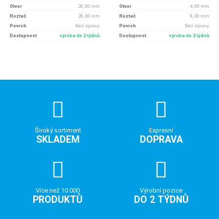
Otvor
20, 00 mm
Otvor
4, 00 mm
Rozteč
28, 00 mm
Rozteč
8, 00 mm
Povrch
Bez úpravy
Povrch
Bez úpravy
Dostupnost
výroba do 2 týdnů
Dostupnost
výroba do 2 týdnů
Široký sortiment
Expresní
SKLADEM
DOPRAVA
Více než 10 000
Výrobní pozice
PRODUKTŮ
DO 2 TÝDNŮ