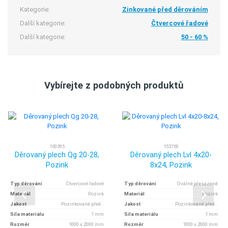
Kategorie:
Zinkované před děrováním
Další kategorie:
Čtvercové řadové
Další kategorie:
50 - 60 %
Vybírejte z podobných produktů
160395
153760
Děrovaný plech Qg 20-28,
Děrovaný plech Lvl 4x20-
Pozink
8x24, Pozink
Typ děrování
Čtvercové řadové
Typ děrování
Oválné přesazené
Materiál
Pozink
Materiál
Pozink
Jakost
Pozinkované před..
Jakost
Pozinkované před..
Síla materiálu
1 mm
Síla materiálu
1 mm
Rozměr
1000 x 2000 mm
Rozměr
1000 x 2000 mm