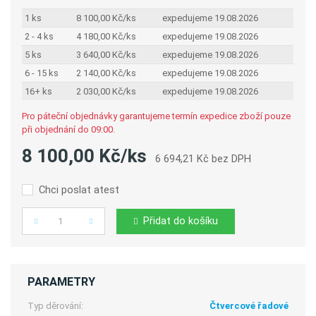
1 ks
8 100,00 Kč/ks
expedujeme 19.08.2026
2 - 4 ks
4 180,00 Kč/ks
expedujeme 19.08.2026
5 ks
3 640,00 Kč/ks
expedujeme 19.08.2026
6 - 15 ks
2 140,00 Kč/ks
expedujeme 19.08.2026
16+ ks
2 030,00 Kč/ks
expedujeme 19.08.2026
Pro páteční objednávky garantujeme termín expedice zboží pouze
při objednání do 09:00.
8 100,00 Kč/ks
6 694,21 Kč bez DPH
Chci poslat atest
Přidat do košíku
Počet
PARAMETRY
Typ děrování:
Čtvercové řadové