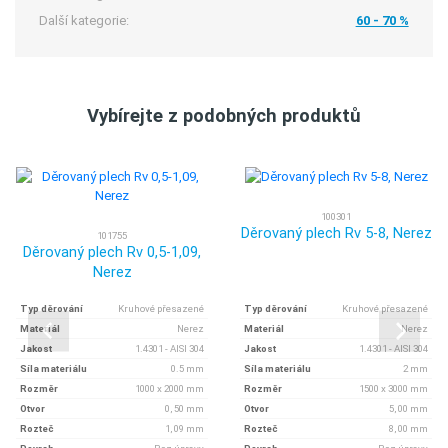
Další kategorie:
60 - 70 %
Vybírejte z podobných produktů
100301
Děrovaný plech Rv 5-8, Nerez
101755
Děrovaný plech Rv 0,5-1,09,
Nerez
Typ děrování
Kruhové přesazené
Typ děrování
Kruhové přesazené
Materiál
Nerez
Materiál
Nerez
Jakost
1.4301 - AISI 304
Jakost
1.4301 - AISI 304
Síla materiálu
0.5 mm
Síla materiálu
2 mm
Rozměr
1000 x 2000 mm
Rozměr
1500 x 3000 mm
Otvor
0, 50 mm
Otvor
5, 00 mm
Rozteč
1, 09 mm
Rozteč
8, 00 mm