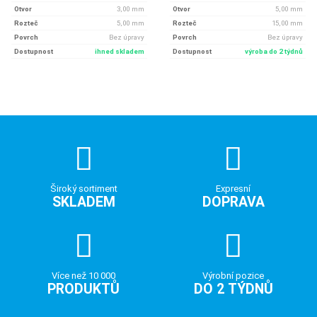
Otvor
3, 00 mm
Otvor
5, 00 mm
Rozteč
5, 00 mm
Rozteč
15, 00 mm
Povrch
Bez úpravy
Povrch
Bez úpravy
Dostupnost
ihned skladem
Dostupnost
výroba do 2 týdnů
Široký sortiment
Expresní
SKLADEM
DOPRAVA
Více než 10 000
Výrobní pozice
PRODUKTŮ
DO 2 TÝDNŮ