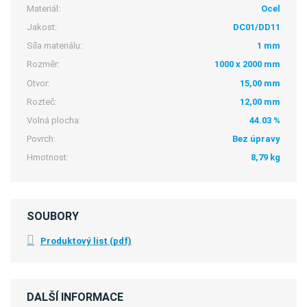
Materiál:
Ocel
Jakost:
DC01/DD11
Síla materiálu:
1 mm
Rozměr:
1000 x 2000 mm
Otvor:
15,00 mm
Rozteč:
12,00 mm
Volná plocha:
44.03 %
Povrch:
Bez úpravy
Hmotnost:
8,79 kg
SOUBORY
Produktový list (pdf)
DALŠÍ INFORMACE