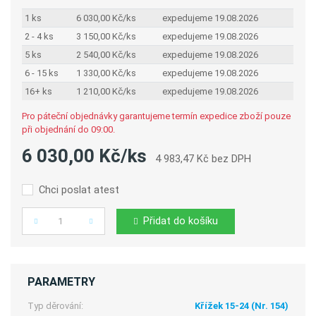
1 ks
6 030,00 Kč/ks
expedujeme 19.08.2026
2 - 4 ks
3 150,00 Kč/ks
expedujeme 19.08.2026
5 ks
2 540,00 Kč/ks
expedujeme 19.08.2026
6 - 15 ks
1 330,00 Kč/ks
expedujeme 19.08.2026
16+ ks
1 210,00 Kč/ks
expedujeme 19.08.2026
Pro páteční objednávky garantujeme termín expedice zboží pouze
při objednání do 09:00.
6 030,00 Kč/ks
4 983,47 Kč bez DPH
Chci poslat atest
Přidat do košíku
Počet
PARAMETRY
Typ děrování:
Křížek 15-24 (Nr. 154)