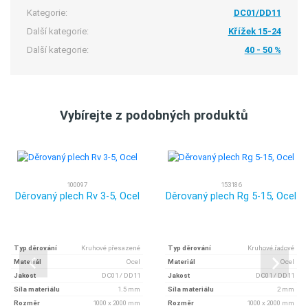
Kategorie:
DC01/DD11
Další kategorie:
Křížek 15-24
Další kategorie:
40 - 50 %
Vybírejte z podobných produktů
100097
153186
Děrovaný plech Rv 3-5, Ocel
Děrovaný plech Rg 5-15, Ocel
Typ děrování
Kruhové přesazené
Typ děrování
Kruhové řadové
Materiál
Ocel
Materiál
Ocel
Jakost
DC01 / DD11
Jakost
DC01 / DD11
Síla materiálu
1.5 mm
Síla materiálu
2 mm
Rozměr
1000 x 2000 mm
Rozměr
1000 x 2000 mm