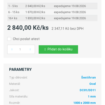
1 - 5 ks
2 840,00 Kč/ks
expedujeme 19.08.2026
6 - 15 ks
1 870,00 Kč/ks
expedujeme 19.08.2026
16+ ks
1 830,00 Kč/ks
expedujeme 19.08.2026
2 840,00 Kč/ks
2 347,11 Kč bez DPH
Chci poslat atest
Přidat do košíku
Počet
PARAMETRY
Typ děrování:
Šestihran
Materiál:
Ocel
Jakost:
DC01/DD11
Síla materiálu:
1 mm
Rozměr:
1000 x 2000 mm