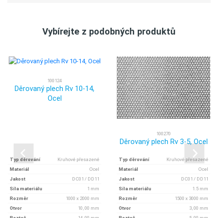
Vybírejte z podobných produktů
100124
Děrovaný plech Rv 10-14,
Ocel
100270
Děrovaný plech Rv 3-5, Ocel
Typ děrování
Kruhové přesazené
Typ děrování
Kruhové přesazené
Materiál
Ocel
Materiál
Ocel
Jakost
DC01 / DD11
Jakost
DC01 / DD11
Síla materiálu
1 mm
Síla materiálu
1.5 mm
Rozměr
1000 x 2000 mm
Rozměr
1500 x 3000 mm
Otvor
10, 00 mm
Otvor
3, 00 mm
Rozteč
14, 00 mm
Rozteč
5, 00 mm