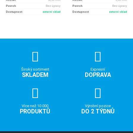
Povrch
Bez úpravy
Povrch
Bez úpravy
Dostupnost
externí sklad
Dostupnost
externí sklad
Široký sortiment
Expresní
SKLADEM
DOPRAVA
Více než 10 000
Výrobní pozice
PRODUKTŮ
DO 2 TÝDNŮ